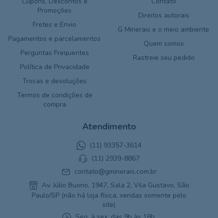
Cupons, Descontos e
Contato
Promoções
Direitos autorais
Fretes e Envio
G Minerais e o meio ambiente
Pagamentos e parcelamentos
Quem somos
Perguntas Frequentes
Rastreie seu pedido
Política de Privacidade
Trocas e devoluções
Termos de condições de
compra
Atendimento
(11) 93357-3614
(11) 2939-8867
contato@gminerais.com.br
Av. Júlio Buono, 1947, Sala 2, Vila Gustavo, São
Paulo/SP (não há loja física, vendas somente pelo
site)
Seg. à sex. das 9h às 18h.