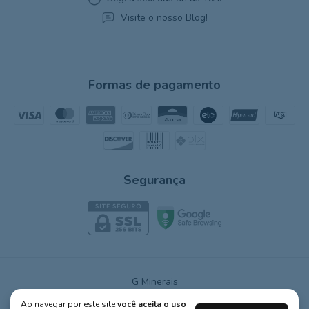
Visite o nosso Blog!
Formas de pagamento
Segurança
G Minerais
©2026. G Minerais - 30472509000106. Todos os direitos reservados.
Ao navegar por este site
você aceita o uso