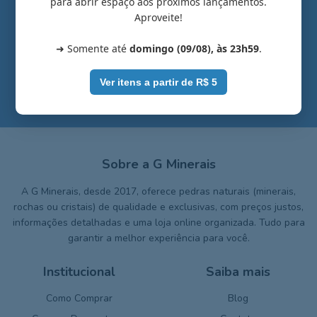
para abrir espaço aos próximos lançamentos.
Aproveite!
➜ Somente até
domingo (09/08), às 23h59
.
Ver itens a partir de R$ 5
Sobre a G Minerais
A G Minerais, desde 2017, oferece pedras naturais (minerais,
rochas ou cristais) de qualidade e exclusivas, com preços justos,
informações detalhadas e uma loja online organizada. Tudo para
garantir a melhor experiência para você.
Institucional
Saiba mais
Como Comprar
Blog