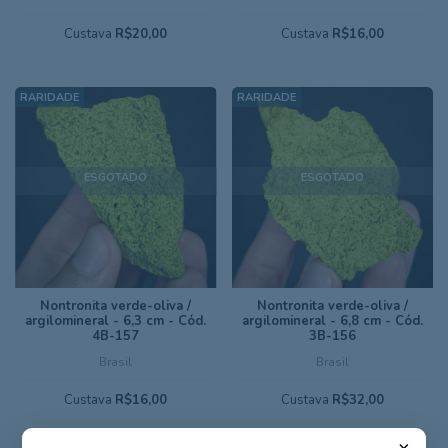
Custava
R$20,00
Custava
R$16,00
ESGOTADO
ESGOTADO
Nontronita verde-oliva /
Nontronita verde-oliva /
argilomineral - 6,3 cm - Cód.
argilomineral - 6,8 cm - Cód.
4B-157
3B-156
Brasil
Brasil
Custava
R$16,00
Custava
R$32,00
×