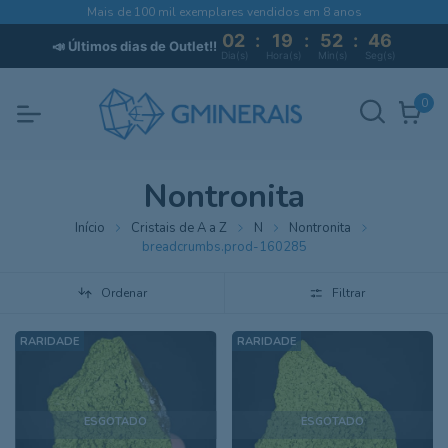
Mais de 100 mil exemplares vendidos em 8 anos
02
:
19
:
52
:
46
📣 Últimos dias de Outlet!!
Dia(s)
Hora(s)
Min(s)
Seg(s)
0
Nontronita
Início
Cristais de A a Z
N
Nontronita
breadcrumbs.prod-160285
Ordenar
Filtrar
ESGOTADO
ESGOTADO