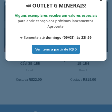
📣 OUTLET G MINERAIS!
Alguns exemplares receberam valores especiais
para abrir espaço aos próximos lançamentos.
ESGOTADO
ESGOTADO
Aproveite!
➜ Somente até
domingo (09/08), às 23h59
.
Ver itens a partir de R$ 5
Nontronita verde-oliva com
Nontronita verde-oliva /
quartzo / argilomineral - 7 cm
argilomineral - 7,1 cm - Cód.
- Cód. 2B-155
1B-154
Brasil
Brasil
Custava
R$22,00
Custava
R$19,00