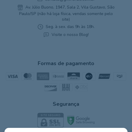
Av. Júlio Buono, 1947, Sala 2, Vila Gustavo, São
Paulo/SP (não há loja física, vendas somente pelo
site)
Seg. à sex. das 9h às 18h.
Visite o nosso Blog!
Formas de pagamento
Segurança