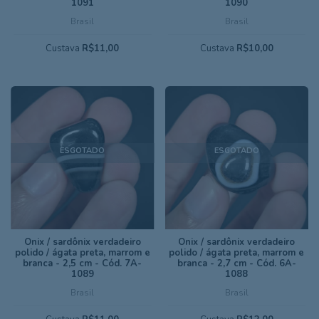
1091
1090
Brasil
Brasil
Custava
R$11,00
Custava
R$10,00
ESGOTADO
ESGOTADO
Ônix / sardônix verdadeiro
Ônix / sardônix verdadeiro
polido / ágata preta, marrom e
polido / ágata preta, marrom e
branca - 2,5 cm - Cód. 7A-
branca - 2,7 cm - Cód. 6A-
1089
1088
Brasil
Brasil