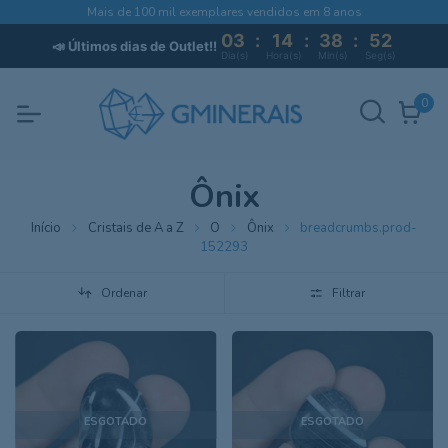
Mais de 100 mil exemplares vendidos em 8 anos
03
:
14
:
38
:
51
📣 Últimos dias de Outlet!!
Dia(s)
Hora(s)
Min(s)
Seg(s)
0
Ônix
Início
Cristais de A a Z
O
Ônix
breadcrumbs.prod-
152293
Ordenar
Filtrar
ESGOTADO
ESGOTADO