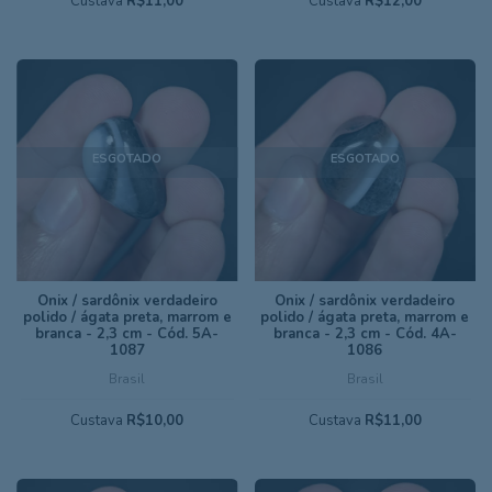
Custava
R$11,00
Custava
R$12,00
ESGOTADO
ESGOTADO
Ônix / sardônix verdadeiro
Ônix / sardônix verdadeiro
polido / ágata preta, marrom e
polido / ágata preta, marrom e
branca - 2,3 cm - Cód. 5A-
branca - 2,3 cm - Cód. 4A-
1087
1086
Brasil
Brasil
Custava
R$10,00
Custava
R$11,00