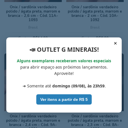
Ônix / sardônix verdadeiro
Ônix / sardônix verdadeiro
polido / ágata preta, marrom e
polido / ágata preta, marrom e
branca - 2,6 cm - Cód. 11A-
branca - 2 cm - Cód. 10A-
1093
1092
Brasil
Brasil
Custava
R$14,00
Custava
R$8,00
×
📣 OUTLET G MINERAIS!
Alguns exemplares receberam valores especiais
para abrir espaço aos próximos lançamentos.
Aproveite!
ESGOTADO
ESGOTADO
➜ Somente até
domingo (09/08), às 23h59
.
Ver itens a partir de R$ 5
Ônix / sardônix verdadeiro
Ônix / sardônix verdadeiro
polido / ágata preta, marrom e
polido / ágata preta, marrom e
branca - 2,4 cm - Cód. 9A-
branca - 2,3 cm - Cód. 8A-