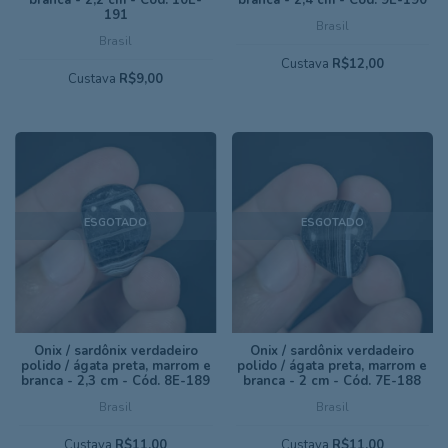
191
Brasil
Brasil
Custava
R$12,00
Custava
R$9,00
ESGOTADO
ESGOTADO
Ônix / sardônix verdadeiro
Ônix / sardônix verdadeiro
polido / ágata preta, marrom e
polido / ágata preta, marrom e
branca - 2,3 cm - Cód. 8E-189
branca - 2 cm - Cód. 7E-188
Brasil
Brasil
Custava
R$11,00
Custava
R$11,00