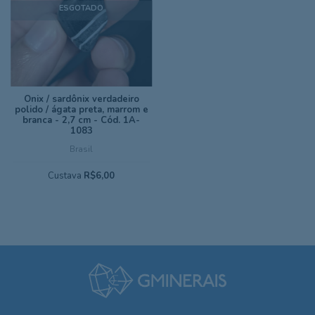
ESGOTADO
Ônix / sardônix verdadeiro
polido / ágata preta, marrom e
branca - 2,7 cm - Cód. 1A-
1083
Brasil
Custava
R$6,00