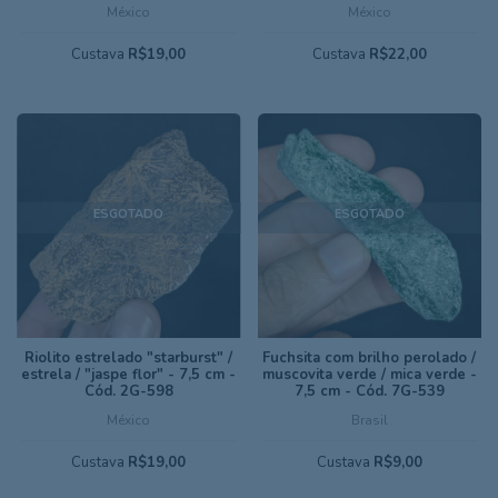
México
México
Custava
R$19,00
Custava
R$22,00
ESGOTADO
ESGOTADO
Riolito estrelado "starburst" /
Fuchsita com brilho perolado /
estrela / "jaspe flor" - 7,5 cm -
muscovita verde / mica verde -
Cód. 2G-598
7,5 cm - Cód. 7G-539
México
Brasil
Custava
R$19,00
Custava
R$9,00