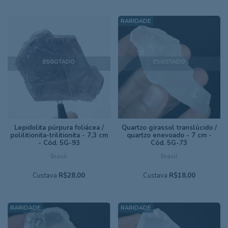
ESGOTADO
ESGOTADO
Lepidolita púrpura foliácea /
Quartzo girassol translúcido /
polilitionita-trilitionita - 7,3 cm
quartzo enevoado - 7 cm -
- Cód. 5G-93
Cód. 5G-73
Brasil
Brasil
Custava
R$28,00
Custava
R$18,00