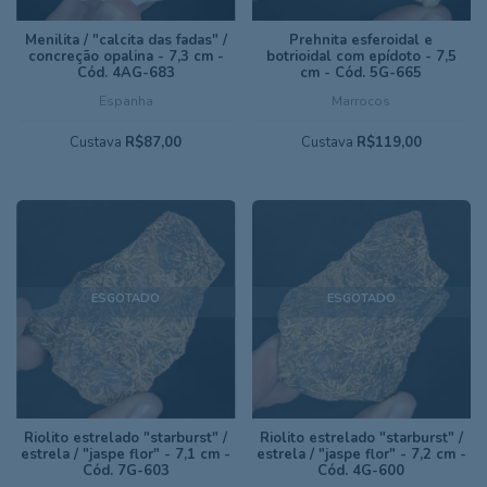
Menilita / "calcita das fadas" /
Prehnita esferoidal e
concreção opalina - 7,3 cm -
botrioidal com epídoto - 7,5
Cód. 4AG-683
cm - Cód. 5G-665
Espanha
Marrocos
Custava
R$87,00
Custava
R$119,00
ESGOTADO
ESGOTADO
Riolito estrelado "starburst" /
Riolito estrelado "starburst" /
estrela / "jaspe flor" - 7,1 cm -
estrela / "jaspe flor" - 7,2 cm -
Cód. 7G-603
Cód. 4G-600