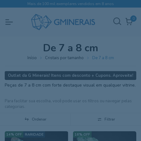
Mais de 100 mil exemplares vendidos em 8 anos
0
De 7 a 8 cm
Início
Cristais por tamanho
De 7 a 8 cm
Peças de 7 a 8 cm com forte destaque visual em qualquer vitrine.
Ordenar
Filtrar
14
%
OFF
16
%
OFF