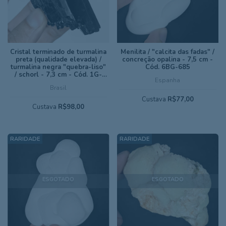
Cristal terminado de turmalina
Menilita / "calcita das fadas" /
preta (qualidade elevada) /
concreção opalina - 7,5 cm -
turmalina negra "quebra-liso"
Cód. 6BG-685
/ schorl - 7,3 cm - Cód. 1G-
Espanha
739
Brasil
Custava
R$77,00
Custava
R$98,00
ESGOTADO
ESGOTADO