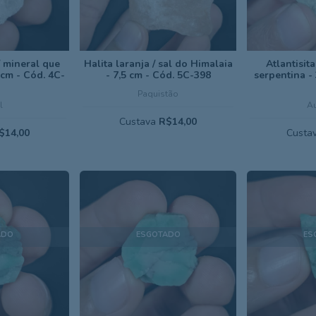
/ mineral que
Halita laranja / sal do Himalaia
Atlantisita
3 cm - Cód. 4C-
- 7,5 cm - Cód. 5C-398
serpentina - 
Paquistão
l
Au
Custava
R$14,00
$14,00
Custa
ADO
ESGOTADO
ES