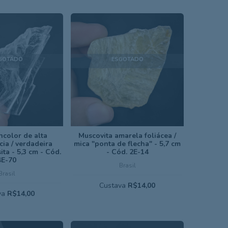
GOTADO
ESGOTADO
ncolor de alta
Muscovita amarela foliácea /
ia / verdadeira
mica "ponta de flecha" - 5,7 cm
sita - 5,3 cm - Cód.
- Cód. 2E-14
4E-70
Brasil
Brasil
Custava
R$14,00
va
R$14,00