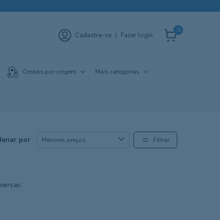
0
Cadastre-se
|
Fazer login
Cristais por origem
Mais categorias
enar por
Filtrar
iversas.