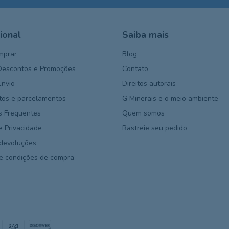
cional
Saiba mais
mprar
Blog
Descontos e Promoções
Contato
Envio
Direitos autorais
os e parcelamentos
G Minerais e o meio ambiente
s Frequentes
Quem somos
de Privacidade
Rastreie seu pedido
 devoluções
e condições de compra