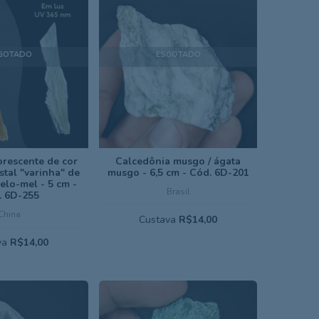
GOTADO
ESGOTADO
orescente de cor
Calcedônia musgo / ágata
stal "varinha" de
musgo - 6,5 cm - Cód. 6D-201
elo-mel - 5 cm -
Brasil
. 6D-255
China
Custava
R$14,00
va
R$14,00