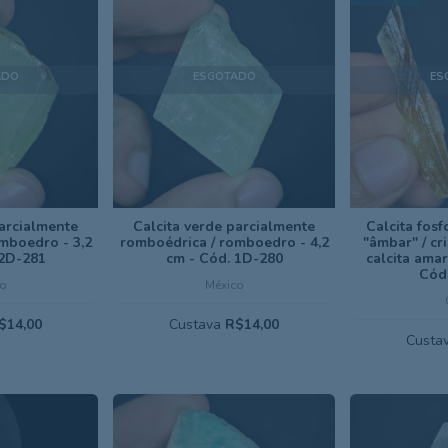
ADO
ESGOTADO
ES
parcialmente
Calcita verde parcialmente
Calcita fosf
mboedro - 3,2
romboédrica / romboedro - 4,2
"âmbar" / cri
 2D-281
cm - Cód. 1D-280
calcita amar
Cód
o
México
$14,00
Custava
R$14,00
Custa