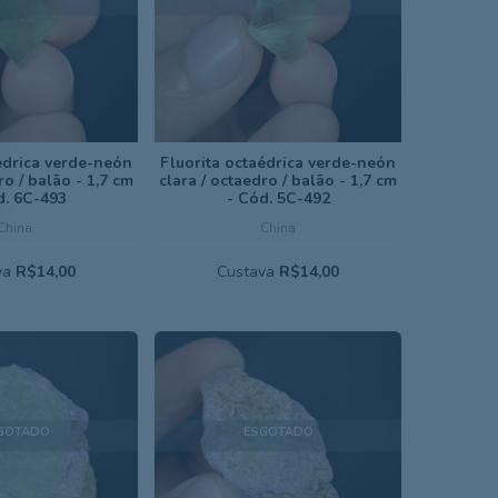
édrica verde-neón
Fluorita octaédrica verde-neón
ro / balão - 1,7 cm
clara / octaedro / balão - 1,7 cm
d. 6C-493
- Cód. 5C-492
China
China
va
R$14,00
Custava
R$14,00
GOTADO
ESGOTADO