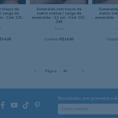
 traços da
Esmeralda com traços da
Esmeralda
 / canga de
matriz xistosa / canga de
matriz xis
cm - Cód. 12C-
esmeralda - 2,1 cm - Cód. 11C-
esmeralda - 
349
l
Brasil
$14,00
Custava
R$14,00
Custa
Página
Novidades em primeira mão