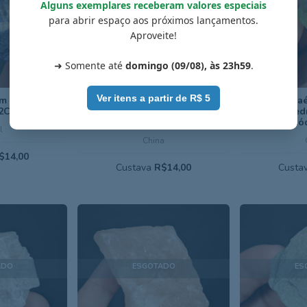
Alguns exemplares receberam valores especiais
para abrir espaço aos próximos lançamentos.
Aproveite!
➜ Somente até
domingo (09/08), às 23h59
.
Ver itens a partir de R$ 5
m albita - 6,5
Fluorita octaédrica verde-neón
Fluorita octa
 2C-519
clara / octaedro / balão - 1,5 cm
clara / octaed
- Cód. 9C-496
- Có
l
China
$14,00
Custava
R$14,00
Custa
ADO
ESGOTADO
ES