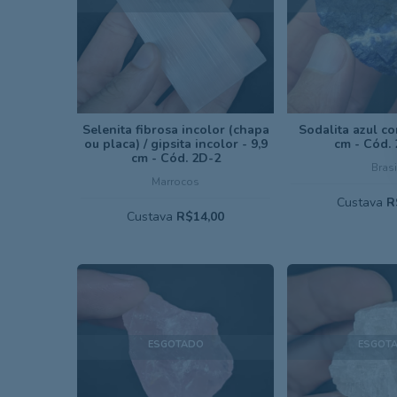
Selenita fibrosa incolor (chapa
Sodalita azul co
ou placa) / gipsita incolor - 9,9
cm - Cód.
cm - Cód. 2D-2
Brasi
Marrocos
Custava
R
Custava
R$14,00
ESGOTADO
ESGOT