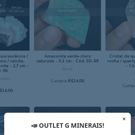
ADO
ESGOTADO
ES
luorescência /
Amazonita verde-claro
Cristal de qu
no / calcita,
saturado - 5,1 cm - Cód. 3D-69
rocha / quartz
nita - 2,7 cm -
- Có
Brasil
D-96
Unidos
Custava
R$14,00
Custa
$14,00
×
📣 OUTLET G MINERAIS!
ADO
ESGOTADO
ES