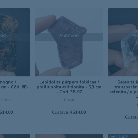
ADO
ESGOTADO
ES
mogno /
Lepidolita púrpura foliácea /
Selenita i
 cm - Cód. 8E-
polilitionita-trilitionita - 5,3 cm
transparênc
- Cód. 3E-97
selenita / gip
Unidos
Brasil
$14,00
Custava
R$14,00
Custa