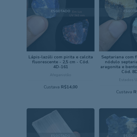
ESGOTADO
ESGOT
Lápis-lazúli com pirita e calcita
Septariana com f
fluorescente - 2,5 cm - Cód.
nódulo septaria
4D-161
aragonita e bento
Cód. 8
Afeganistão
Estados 
Custava
R$14,00
Custava
R
ESGOTADO
ESGOT