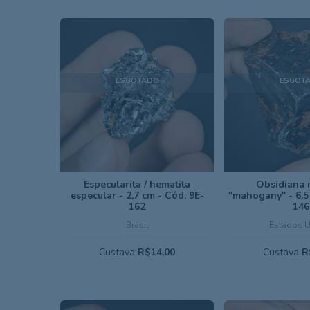
ESGOTADO
ESGOT
Especularita / hematita
Obsidiana 
especular - 2,7 cm - Cód. 9E-
"mahogany" - 6,5
162
146
Brasil
Estados 
Custava
R$14,00
Custava
R