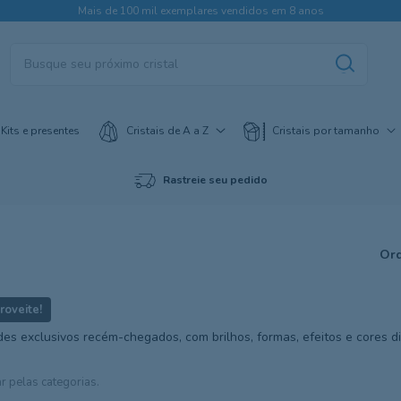
Mais de 100 mil exemplares vendidos em 8 anos
Kits e presentes
Cristais de A a Z
Cristais por tamanho
Rastreie seu pedido
Ord
ides exclusivos recém-chegados, com brilhos, formas, efeitos e cores d