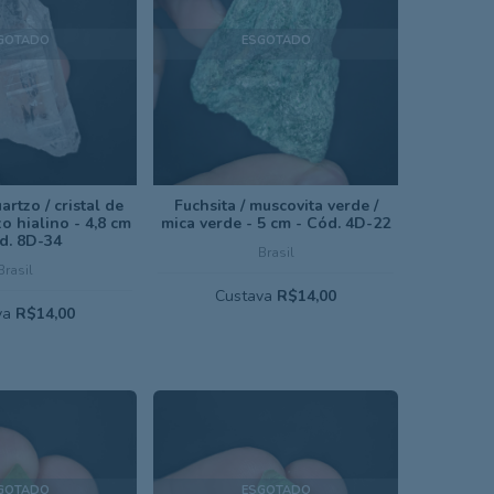
GOTADO
ESGOTADO
artzo / cristal de
Fuchsita / muscovita verde /
o hialino - 4,8 cm
mica verde - 5 cm - Cód. 4D-22
d. 8D-34
Brasil
Brasil
Custava
R$14,00
va
R$14,00
GOTADO
ESGOTADO