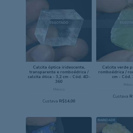
ESGOTADO
ESGOT
Calcita óptica iridescente,
Calcita verde 
transparente e romboédrica /
romboédrica / ro
calcita ótica - 3,2 cm - Cód. 4D-
cm - Cód.
360
Méxic
México
Custava
R
Custava
R$14,00